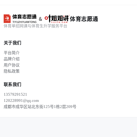
体育志愿通
体育单招网课与体育生升学服务平台
关于我们
平台简介
品牌介绍
用户协议
隐私政策
联系我们
13579291521
120228991@qq.com
成都市成华区站北东街125号1栋2层209号