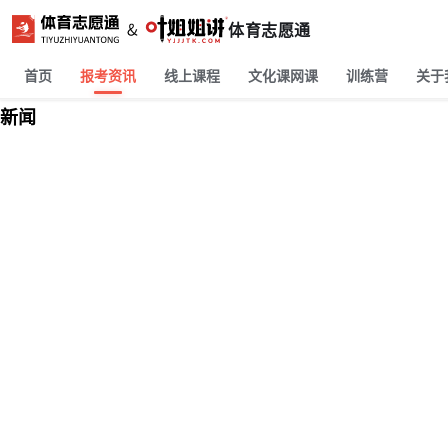
体育志愿通
首页
报考资讯
线上课程
文化课网课
训练营
关于
新闻